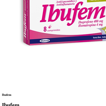
Ibufem
Ibufem